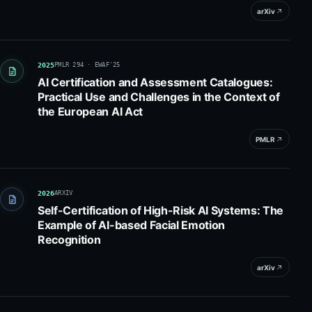
arXiv
2025
PMLR 294 · EWAF'25
AI Certification and Assessment Catalogues:
Practical Use and Challenges in the Context of
the European AI Act
PMLR
2026
ARXIV
Self-Certification of High-Risk AI Systems: The
Example of AI-based Facial Emotion
Recognition
arXiv